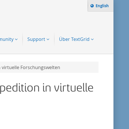
Sprache ändern 
English
Suchbegriff:
zur Suche
unity
Support
Über TextGrid
in virtuelle Forschungswelten
pedition in virtuelle