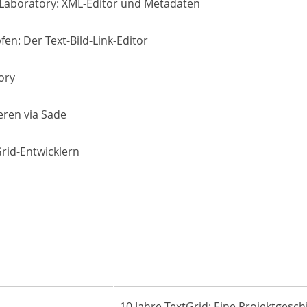
 Laboratory: XML-Editor und Metadaten
fen: Der Text-Bild-Link-Editor
ory
ieren via Sade
rid-Entwicklern
10 Jahre TextGrid: Eine Projektgesch