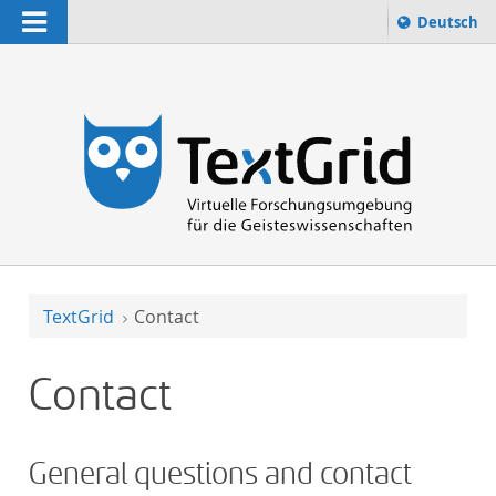
Navigation
Change lan
Deutsch
Search term:
to-search
TextGrid
Contact
Contact
General questions and contact