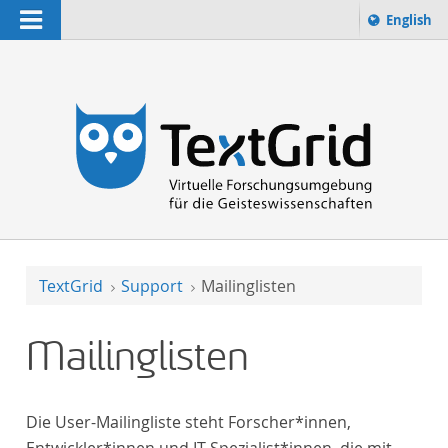
Navigation
Sprache 
English
Suchbegriff:
zur Suche
TextGrid
Support
Mailinglisten
Mailinglisten
Die User-Mailingliste steht Forscher*innen,