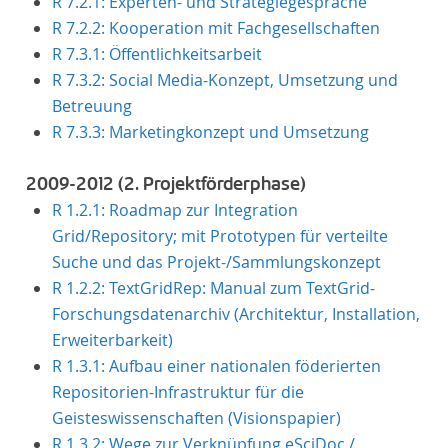
R 7.2.1: Experten- und Strategiegespräche
R 7.2.2: Kooperation mit Fachgesellschaften
R 7.3.1: Öffentlichkeitsarbeit
R 7.3.2: Social Media-Konzept, Umsetzung und
Betreuung
R 7.3.3: Marketingkonzept und Umsetzung
2009-2012 (2. Projektförderphase)
R 1.2.1: Roadmap zur Integration
Grid/Repository; mit Prototypen für verteilte
Suche und das Projekt-/Sammlungskonzept
R 1.2.2: TextGridRep: Manual zum TextGrid-
Forschungsdatenarchiv (Architektur, Installation,
Erweiterbarkeit)
R 1.3.1: Aufbau einer nationalen föderierten
Repositorien-Infrastruktur für die
Geisteswissenschaften (Visionspapier)
R 1.3.2: Wege zur Verknüpfung eSciDoc /