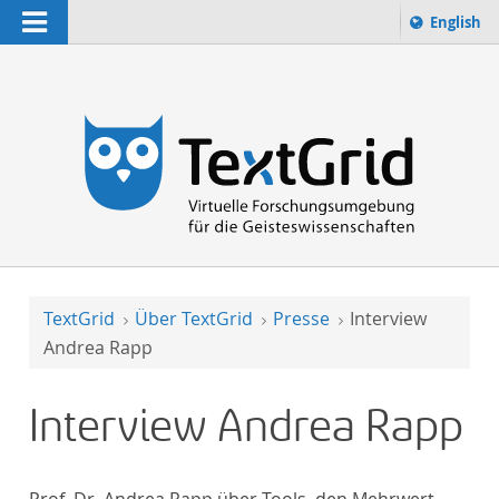
Navigation
Sprache 
English
Suchbegriff:
zur Suche
TextGrid
Über TextGrid
Presse
Interview
Andrea Rapp
Interview Andrea Rapp