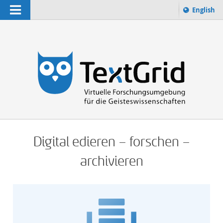
Navigation
Sprache 
English
Suchbegriff:
zur Suche
Home
Digital edieren – forschen –
archivieren